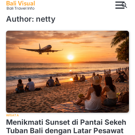
Bali Visual
Skip
Bali Travel Info
to
content
Author:
netty
WISATA
Menikmati Sunset di Pantai Sekeh
Tuban Bali dengan Latar Pesawat