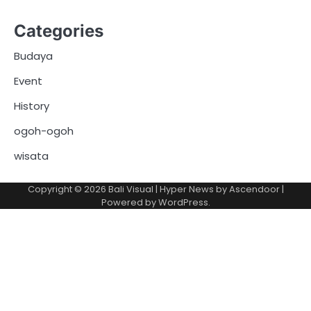
Categories
Budaya
Event
History
ogoh-ogoh
wisata
Copyright © 2026
Bali Visual
| Hyper News by
Ascendoor
|
Powered by
WordPress
.