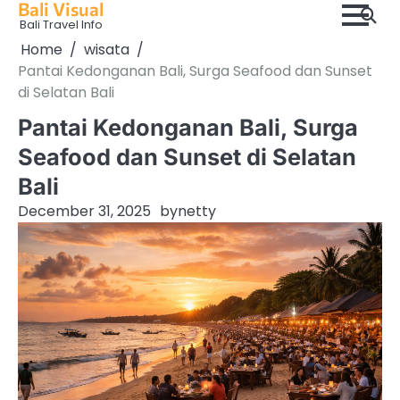
Bali Visual
Skip
Bali Travel Info
to
Home
wisata
content
Pantai Kedonganan Bali, Surga Seafood dan Sunset
di Selatan Bali
Pantai Kedonganan Bali, Surga
Seafood dan Sunset di Selatan
Bali
December 31, 2025
by
netty