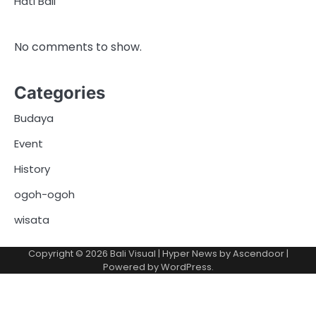
Hati Bali
No comments to show.
Categories
Budaya
Event
History
ogoh-ogoh
wisata
Copyright © 2026
Bali Visual
| Hyper News by
Ascendoor
|
Powered by
WordPress
.