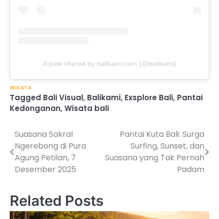
A post shared by balikami.com (@balikami)
WISATA
Tagged
Bali Visual
,
Balikami
,
Exsplore Bali
,
Pantai
Kedonganan
,
Wisata bali
Suasana Sakral
Pantai Kuta Bali: Surga
Post
Ngerebong di Pura
Surfing, Sunset, dan
navigation
Agung Petilan, 7
Suasana yang Tak Pernah
Desember 2025
Padam
Related Posts