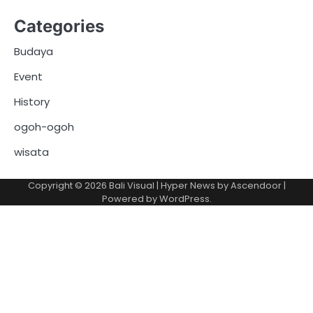
Categories
Budaya
Event
History
ogoh-ogoh
wisata
Copyright © 2026
Bali Visual
| Hyper News by
Ascendoor
|
Powered by
WordPress
.