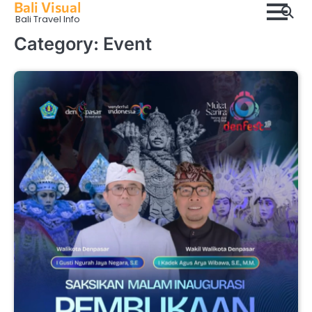
Bali Visual
Skip
Bali Travel Info
to
content
Category:
Event