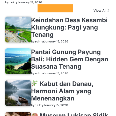
by
netty
January 15, 2026
Featured News
View All
Keindahan Desa Kesambi
Klungkung: Pagi yang
Tenang
by
zahra
January 15, 2026
Pantai Gunung Payung
Bali: Hidden Gem Dengan
Suasana Tenang
by
zahra
January 15, 2026
Kabut dan Danau,
Harmoni Alam yang
Menenangkan
by
netty
January 15, 2026
Museum Lukisan Sidik