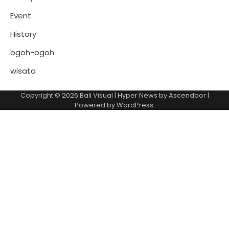
Event
History
ogoh-ogoh
wisata
Copyright © 2026
Bali Visual
| Hyper News by
Ascendoor
|
Powered by
WordPress
.