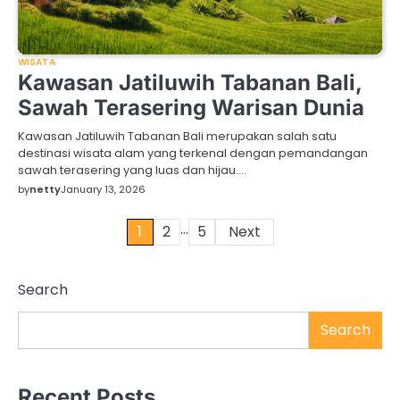
WISATA
Kawasan Jatiluwih Tabanan Bali,
Sawah Terasering Warisan Dunia
Kawasan Jatiluwih Tabanan Bali merupakan salah satu
destinasi wisata alam yang terkenal dengan pemandangan
sawah terasering yang luas dan hijau.…
by
netty
January 13, 2026
…
Posts
1
2
5
Next
pagination
Search
Search
Recent Posts