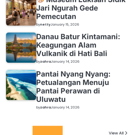
Jari Ngurah Gede
Pemecutan
by
netty
January 15, 2026
Danau Batur Kintamani:
Keagungan Alam
Vulkanik di Hati Bali
by
zahra
January 14, 2026
Pantai Nyang Nyang:
Petualangan Menuju
Pantai Perawan di
Uluwatu
by
zahra
January 14, 2026
Grid Posts
View All