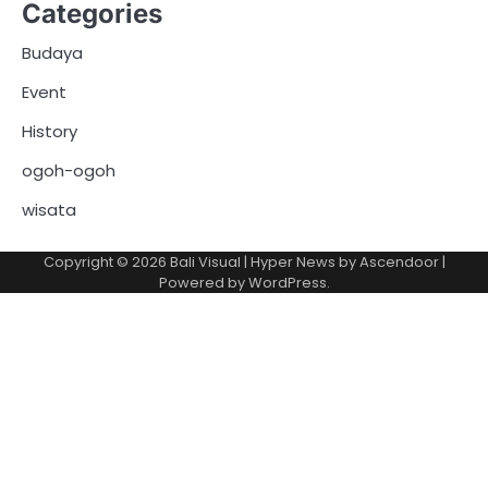
Categories
Budaya
Event
History
ogoh-ogoh
wisata
Copyright © 2026
Bali Visual
| Hyper News by
Ascendoor
|
Powered by
WordPress
.