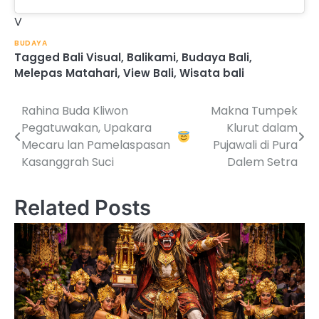
V
BUDAYA
Tagged
Bali Visual
,
Balikami
,
Budaya Bali
,
Melepas Matahari
,
View Bali
,
Wisata bali
Rahina Buda Kliwon
Makna Tumpek
Post
Pegatuwakan, Upakara
Klurut dalam
navigation
Mecaru lan Pamelaspasan
Pujawali di Pura
Kasanggrah Suci
Dalem Setra
Related Posts