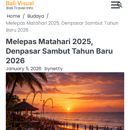
Bali Visual
Skip
Bali Travel Info
to
Home
Budaya
content
Melepas Matahari 2025, Denpasar Sambut Tahun
Baru 2026
Melepas Matahari 2025,
Denpasar Sambut Tahun Baru
2026
January 5, 2026
by
netty