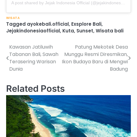
A post shared by Jejak Indonesia Official (@jejakindonesiaofficial)
WISATA
Tagged
ayokebali.official
,
Exsplore Bali
,
Jejakindonesiaofficial
,
Kuta
,
Sunset
,
Wisata bali
Kawasan Jatiluwih
Patung Mekotek Desa
Post
Tabanan Bali, Sawah
Munggu Resmi Diresmikan,
navigation
Terasering Warisan
Ikon Budaya Baru di Mengwi
Dunia
Badung
Related Posts