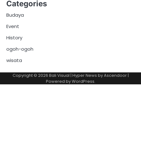
Categories
Budaya
Event
History
ogoh-ogoh
wisata
Copyright © 2026
Bali Visual
| Hyper News by
Ascendoor
|
Powered by
WordPress
.