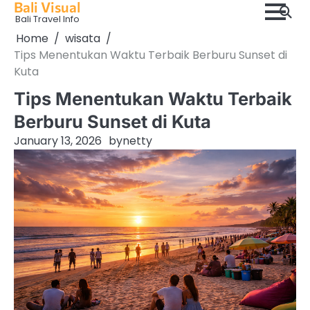
Bali Visual
Skip
Bali Travel Info
to
Home
wisata
content
Tips Menentukan Waktu Terbaik Berburu Sunset di
Kuta
Tips Menentukan Waktu Terbaik
Berburu Sunset di Kuta
January 13, 2026
by
netty