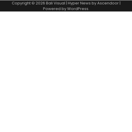
Copyright © 2026
Bali Visual
| Hyper News by
Ascendoor
|
Powered by
WordPress
.