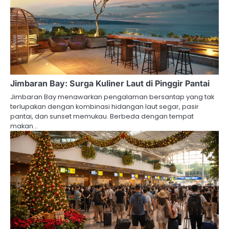
Jimbaran Bay: Surga Kuliner Laut di Pinggir Pantai
Jimbaran Bay menawarkan pengalaman bersantap yang tak
terlupakan dengan kombinasi hidangan laut segar, pasir
pantai, dan sunset memukau. Berbeda dengan tempat
makan…