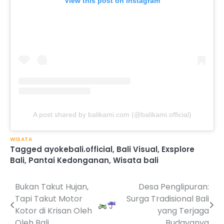
View this post on Instagram
A post shared by balikami.com (@balikami.official)
WISATA
Tagged
ayokebali.official
,
Bali Visual
,
Exsplore
Bali
,
Pantai Kedonganan
,
Wisata bali
Bukan Takut Hujan,
Desa Penglipuran:
Post
Tapi Takut Motor
Surga Tradisional Bali
navigation
Kotor di Krisan Oleh
yang Terjaga
Oleh Bali
Budayanya